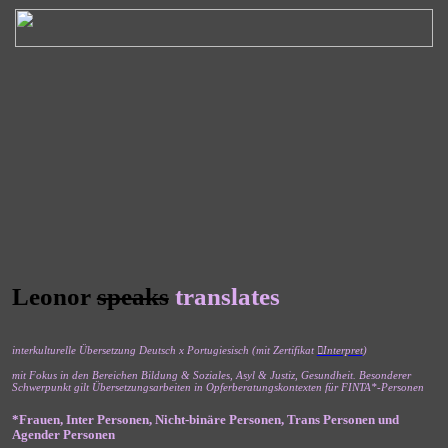
Leonor
speaks
translates
interkulturelle Übersetzung Deutsch x Portugiesisch (mit Zertifikat
︎Interpret
)
mit Fokus in den Bereichen
Bildung & Soziales, Asyl & Justiz, Gesundheit. B
esonderer
Schwerpunkt gilt Übersetzungsarbeiten in Opferberatungskontexten für FINTA*-Personen
*Frauen, Inter Personen, Nicht-binäre Personen, Trans Personen und
Agender Personen