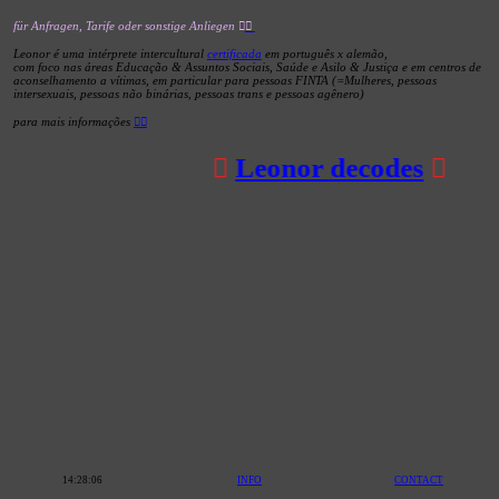
für Anfragen, Tarife oder sonstige Anliegen ︎
︎
Leonor é uma intérprete intercultural
certificada
em português x alemão,
com foco nas áreas Educação & Assuntos Sociais, Saúde e Asilo & Justiça e em centros de
aconselhamento a vítimas, em particular para pessoas FINTA (=Mulheres, pessoas
intersexuais, pessoas não binárias, pessoas trans e pessoas agênero)
para mais informações
︎︎
 ︎︎︎ 
Leonor decodes
 ︎︎︎
14:28:06
INFO
CONTACT